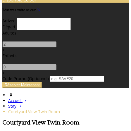
Réservez votre séjour
Arrivée
Départ
Adultes
-
+
Enfants
-
+
Code Promo
(
Optionnel
)
Accueil
Stay
Courtyard View Twin Room
Courtyard View Twin Room