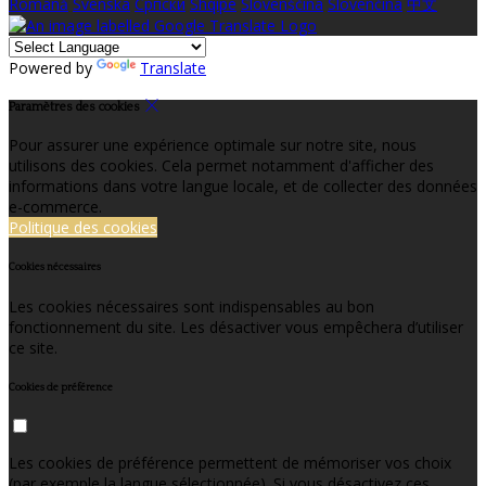
Română
Svenska
Српски
Shqipe
Slovenščina
Slovenčina
中文
Powered by
Translate
Paramètres des cookies
Pour assurer une expérience optimale sur notre site, nous
utilisons des cookies. Cela permet notamment d'afficher des
informations dans votre langue locale, et de collecter des données
e-commerce.
Politique des cookies
Cookies nécessaires
Les cookies nécessaires sont indispensables au bon
fonctionnement du site. Les désactiver vous empêchera d’utiliser
ce site.
Cookies de préférence
Les cookies de préférence permettent de mémoriser vos choix
(par exemple la langue sélectionnée). Si vous désactivez ces