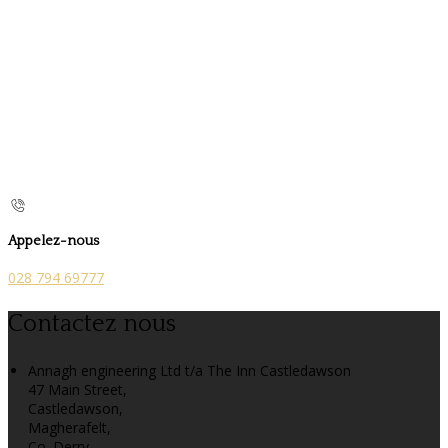
Appelez-nous
028 794 69777
Contactez nous
Annagh engineering Ltd t/a The Inn Castledawson
47 Main Street,
Castledawson,
Magherafelt,
Co. Derry,