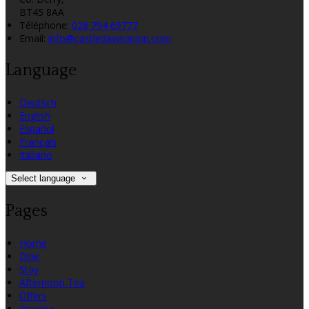
BT45 8AA
Téléphone
:
028 794 69777
Email:
info@castledawsoninn.com
Language
Deutsch
English
Español
Français
Italiano
Select language
Pages
Home
Dine
Stay
Afternoon Tea
Offers
Reviews