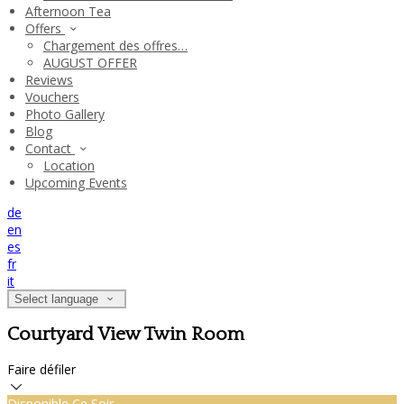
Afternoon Tea
Offers
Chargement des offres…
AUGUST OFFER
Reviews
Vouchers
Photo Gallery
Blog
Contact
Location
Upcoming Events
de
en
es
fr
it
Select language
Courtyard View Twin Room
Faire défiler
Disponible Ce Soir