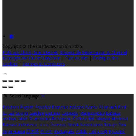
Copyright ©
The Castledawson Inn 2026
PMS sur Cloud, Site Internet, Moteur de Réservation & Channel
Manager par GuestDiary.com
|
Plan du site
|
Politique des
cookies
|
Termes et Conditions
Select language
Deutsch
English
Español
Français
Italiano
Dansk
Ελληνικά
Eesti
العربية
Suomi
Gaeilge
Lietuvių
Latviešu
Македонски
Bahasa
melayu
Malti
Български
Беларускі
Čeština
हिंदी
Magyar
Hrvatski
Bahasa indonesia
עברית
Íslenska
Norsk
Nederlands
Türkçe
ไทย
Українська
日本語
한국어
Português
Polski
Tiếng việt
Русский