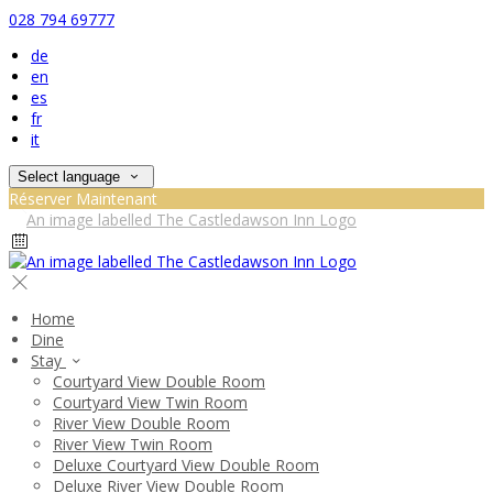
028 794 69777
de
en
es
fr
it
Select language
Réserver Maintenant
Home
Dine
Stay
Courtyard View Double Room
Courtyard View Twin Room
River View Double Room
River View Twin Room
Deluxe Courtyard View Double Room
Deluxe River View Double Room