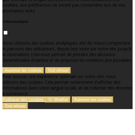
cookies, vos préférences ne seront pas conservées lors de vos
prochaines visite
Cookies analytiques
Nous utilisons des cookies analytiques afin de mieux comprendre
le parcours des utilisateurs, depuis leur visite sur notre site jusqu’à
la réservation. Cela nous permet de prendre des décisions
commerciales éclairées et de proposer les meilleurs prix possibles.
Autoriser les cookies
Tout refuser
Pour assurer une expérience optimale sur notre site, nous
utilisons des cookies. Cela permet notamment d'afficher des
informations dans votre langue locale, et de collecter des données
e-commerce.
Politique des cookies
Modifier
Autoriser les cookies
Tout refuser