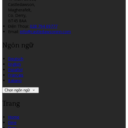
Castledawson,
Magherafelt,
Co. Derry,
BT45 8AA
Điện Thoại
:
028 794 69777
Email:
info@castledawsoninn.com
Ngôn ngữ
Deutsch
English
Español
Français
Italiano
Chọn ngôn ngữ
Trang
Home
Dine
Stay