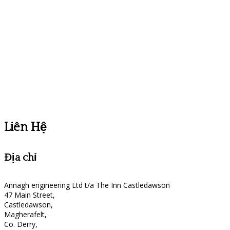
Liên Hệ
Địa chỉ
Annagh engineering Ltd t/a The Inn Castledawson
47 Main Street,
Castledawson,
Magherafelt,
Co. Derry,