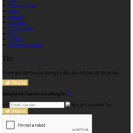
Afternoon Tea
Offers
Reviews
Vouchers
Photo Gallery
Blog
Contact
Upcoming Events
Tin
Tham gia bản tin của chúng tôi để cập nhật tin tức và ưu đãi.
Đăng ký
Đăng ký vào bản tin của chúng tôi
Đăng ký