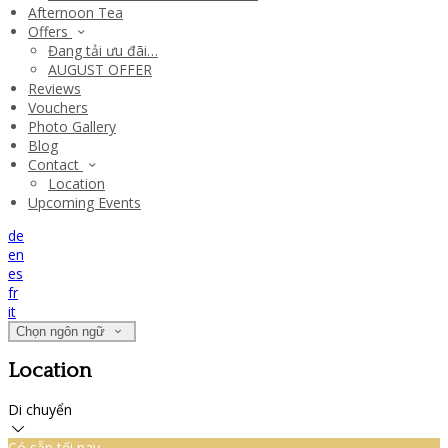
Afternoon Tea
Offers
Đang tải ưu đãi…
AUGUST OFFER
Reviews
Vouchers
Photo Gallery
Blog
Contact
Location
Upcoming Events
de
en
es
fr
it
Chọn ngôn ngữ
Location
Di chuyển
Có sẵn tối nay