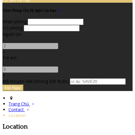
Chọn Phòng Cho Kỳ Nghỉ Của Bạn
Nhận phòng
Trả phòng
Người lớn
-
+
Trẻ em
-
+
Mã Khuyến Mãi
(
Không Bắt Buộc
)
Trang Chủ
Contact
Location
Location