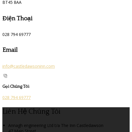
BT45 8AA
Điện Thoại
028 794 69777
Email
info@castledawsoninn.com
Gọi Chúng Tôi
028 794 69777
Liên Hệ Chúng Tôi
Annagh engineering Ltd t/a The Inn Castledawson
47 Main Street,