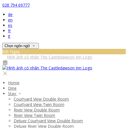
028 794 69777
de
en
es
fr
it
Chọn ngôn ngữ
Đặt Ngay
Home
Dine
Stay
Courtyard View Double Room
Courtyard View Twin Room
River View Double Room
River View Twin Room
Deluxe Courtyard View Double Room
Deluxe River View Double Room