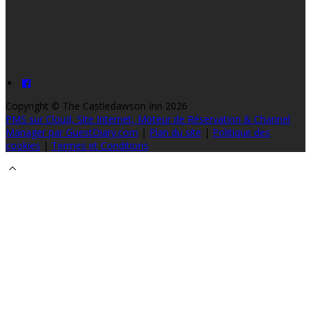
Copyright ©
The Castledawson Inn 2026
PMS sur Cloud, Site Internet, Moteur de Réservation & Channel
Manager par GuestDiary.com
|
Plan du site
|
Politique des
cookies
|
Termes et Conditions
Select language
Deutsch
English
Español
Français
Italiano
Dansk
Ελληνικά
Eesti
العربية
Suomi
Gaeilge
Lietuvių
Latviešu
Македонски
Bahasa
melayu
Malti
Български
Беларускі
Čeština
हिंदी
Magyar
Hrvatski
Bahasa indonesia
עברית
Íslenska
Norsk
Nederlands
Türkçe
ไทย
Українська
日本語
한국어
Português
Polski
Tiếng việt
Русский