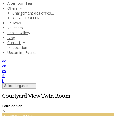
Afternoon Tea
Offers
Chargement des offres…
AUGUST OFFER
Reviews
Vouchers
Photo Gallery
Blog
Contact
Location
Upcoming Events
de
en
es
fr
it
Select language
Courtyard View Twin Room
Faire défiler
Disponible Ce Soir