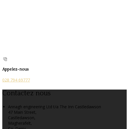
Appelez-nous
028 794 69777
Contactez nous
Annagh engineering Ltd t/a The Inn Castledawson
47 Main Street,
Castledawson,
Magherafelt,
Co. Derry,