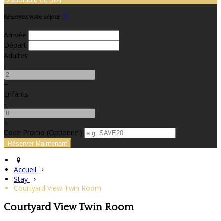
Réservez votre séjour
Arrivée
Départ
Adultes
-
+
Enfants
-
+
Code Promo
(
Optionnel
)
Accueil
Stay
Courtyard View Twin Room
Courtyard View Twin Room