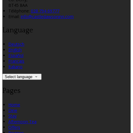
BT45 8AA
Téléphone
:
028 794 69777
Email:
info@castledawsoninn.com
Language
Deutsch
English
Español
Français
Italiano
Select language
Pages
Home
Dine
Stay
Afternoon Tea
Offers
Reviews