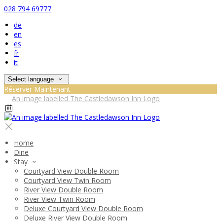
028 794 69777
de
en
es
fr
it
Select language
Réserver Maintenant
Home
Dine
Stay
Courtyard View Double Room
Courtyard View Twin Room
River View Double Room
River View Twin Room
Deluxe Courtyard View Double Room
Deluxe River View Double Room