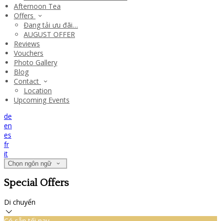
Afternoon Tea
Offers
Đang tải ưu đãi…
AUGUST OFFER
Reviews
Vouchers
Photo Gallery
Blog
Contact
Location
Upcoming Events
de
en
es
fr
it
Chọn ngôn ngữ
Special Offers
Di chuyển
Có sẵn tối nay