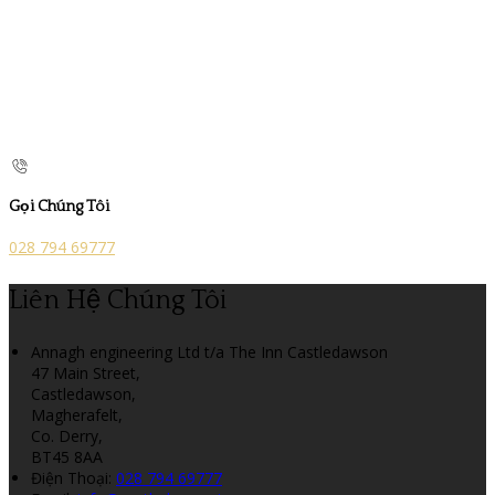
Gọi Chúng Tôi
028 794 69777
Liên Hệ Chúng Tôi
Annagh engineering Ltd t/a The Inn Castledawson
47 Main Street,
Castledawson,
Magherafelt,
Co. Derry,
BT45 8AA
Điện Thoại
:
028 794 69777