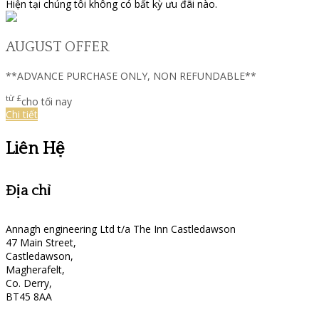
Hiện tại chúng tôi không có bất kỳ ưu đãi nào.
AUGUST OFFER
**ADVANCE PURCHASE ONLY, NON REFUNDABLE**
từ
£
cho tối nay
Chi tiết
Liên Hệ
Địa chỉ
Annagh engineering Ltd t/a The Inn Castledawson
47 Main Street,
Castledawson,
Magherafelt,
Co. Derry,
BT45 8AA