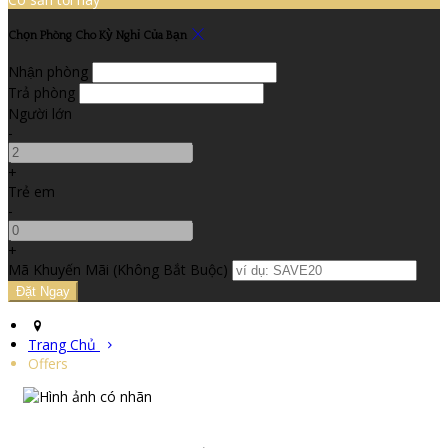
Chọn Phòng Cho Kỳ Nghỉ Của Bạn
Nhận phòng
Trả phòng
Người lớn
-
+
Trẻ em
-
+
Mã Khuyến Mãi
(
Không Bắt Buộc
)
Trang Chủ
Offers