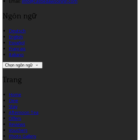
Email:
info@castledawsoninn.com
Ngôn ngữ
Deutsch
English
Español
Français
Italiano
Chọn ngôn ngữ
Trang
Home
Dine
Stay
Afternoon Tea
Offers
Reviews
Vouchers
Photo Gallery