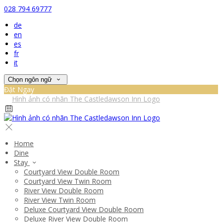
028 794 69777
de
en
es
fr
it
Chọn ngôn ngữ
Đặt Ngay
Home
Dine
Stay
Courtyard View Double Room
Courtyard View Twin Room
River View Double Room
River View Twin Room
Deluxe Courtyard View Double Room
Deluxe River View Double Room