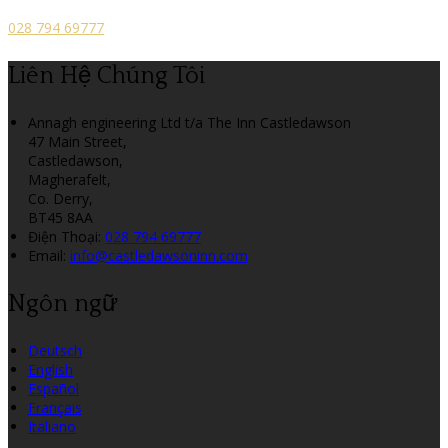
028 794 69777
Liên Hệ Chúng Tôi
Annagh engineering Ltd t/a The Inn Castledawson
47 Main Street,
Castledawson,
Magherafelt,
Co. Derry,
BT45 8AA
Điện Thoại
:
028 794 69777
Email:
info@castledawsoninn.com
Ngôn ngữ
Deutsch
English
Español
Français
Italiano