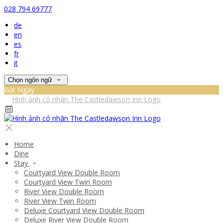
028 794 69777
de
en
es
fr
it
Chọn ngôn ngữ
Đặt Ngay
Home
Dine
Stay
Courtyard View Double Room
Courtyard View Twin Room
River View Double Room
River View Twin Room
Deluxe Courtyard View Double Room
Deluxe River View Double Room