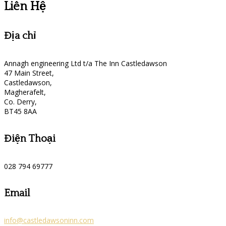
Liên Hệ
Địa chỉ
Annagh engineering Ltd t/a The Inn Castledawson
47 Main Street,
Castledawson,
Magherafelt,
Co. Derry,
BT45 8AA
Điện Thoại
028 794 69777
Email
info@castledawsoninn.com