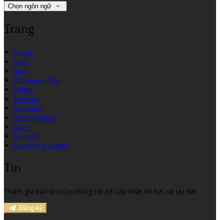
Chọn ngôn ngữ
Trang
Home
Dine
Stay
Afternoon Tea
Offers
Reviews
Vouchers
Photo Gallery
Blog
Contact
Upcoming Events
Tin
Tham gia bản tin của chúng tôi để cập nhật tin tức và ưu đãi.
Đăng ký