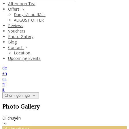
Afternoon Tea
Offers
Đang tải ưu đãi…
AUGUST OFFER
Reviews
Vouchers
Photo Gallery
Blog
Contact
Location
Upcoming Events
de
en
es
fr
it
Chọn ngôn ngữ
Photo Gallery
Di chuyển
Có sẵn tối nay