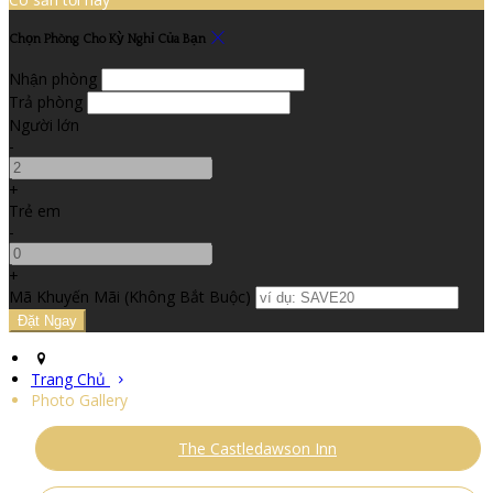
Chọn Phòng Cho Kỳ Nghỉ Của Bạn
Nhận phòng
Trả phòng
Người lớn
-
+
Trẻ em
-
+
Mã Khuyến Mãi
(
Không Bắt Buộc
)
Trang Chủ
Photo Gallery
The Castledawson Inn